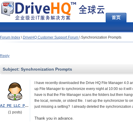
首页
Forum Index
\
DriveHQ Customer Support Forum
\
Synchronization Prompts
Reply
Subject:
Synchronization Prompts
I have recently downloaded the Drive HQ File Manager 4.0 and
up File Manager to synchronize every night at 10:00 so it wil
have is that the File Manager scans the folders but then han
the local, remote, or oldest file. I set up the synchronizer to o
AZ_PE_LLC_Philip
just missing a setting? I already deleted the synchronization
(1 posts)
Thank you in advance.