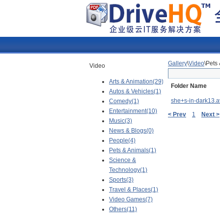
Gallery
\
Video
\Pets
Video
Arts & Animation(29)
Folder Name
Autos & Vehicles(1)
she+s-in-dark13.a
Comedy(1)
Entertainment(10)
< Prev
1
Next >
Music(3)
News & Blogs(0)
People(4)
Pets & Animals(1)
Science &
Technology(1)
Sports(3)
Travel & Places(1)
Video Games(7)
Others(11)