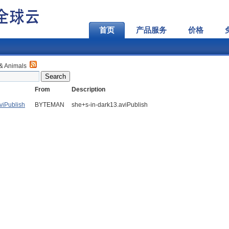
首页
产品服务
价格
 & Animals
From
Description
viPublish
BYTEMAN
she+s-in-dark13.aviPublish