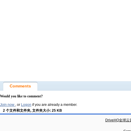
Comments
Would you like to comment?
Join now
, or
Logon
if you are already a member.
2 个文件和文件夹, 文件夹大小: 25 KB
DriveHQ全球