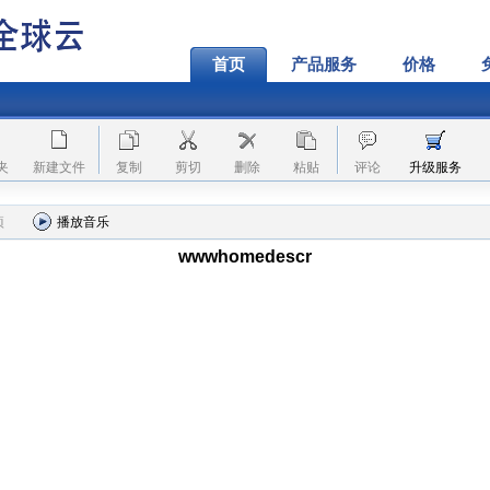
首页
产品服务
价格
夹
新建文件
复制
剪切
删除
粘贴
评论
升级服务
项
播放音乐
wwwhomedescr