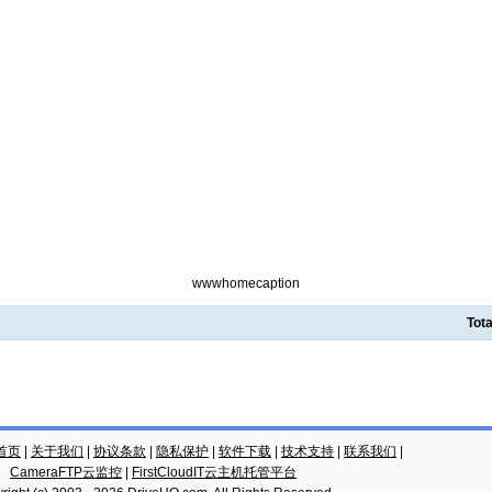
wwwhomecaption
Tota
云首页
|
关于我们
|
协议条款
|
隐私保护
|
软件下载
|
技术支持
|
联系我们
|
CameraFTP云监控
|
FirstCloudIT云主机托管平台