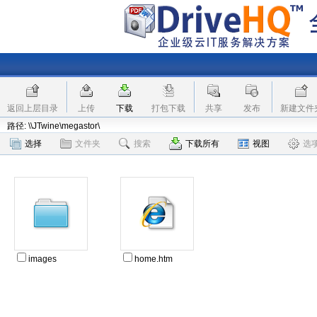
返回上层目录
上传
下载
打包下载
共享
发布
新建文件
路径: \\JTwine\megastor\
选择
文件夹
搜索
下载所有
视图
选
images
home.htm