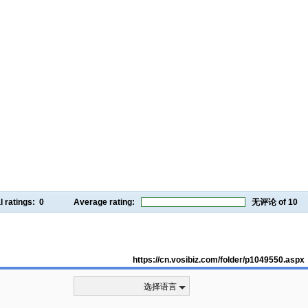
l ratings:
0
Average rating:
无评论
of 10
https://cn.vosibiz.com/folder/p1049550.aspx
选择语言