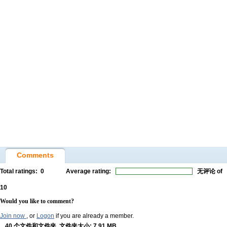
Comments
Total ratings:
0
Average rating:
无评论
of
10
Would you like to comment?
Join now
, or
Logon
if you are already a member.
40 个文件和文件夹, 文件夹大小: 7.91 MB