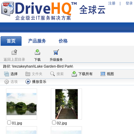
注册
|
登录
首页
产品服务
价格
返回上层目录
下载
升级服务
路径: \\rezakeyhani\Lake Garden-Bird Park\
选择
文件夹
搜索
下载所有
视图
选项
播放音乐
01.jpg
02.jpg