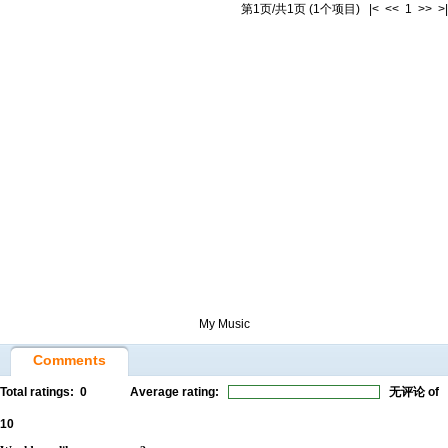
第1页/共1页 (1个项目) |< << 1 >> >|
My Music
Comments
Total ratings:
0
Average rating:
无评论
of
10