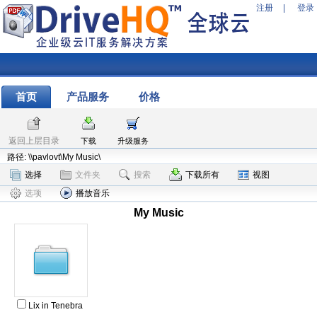
注册
|
登录
首页
产品服务
价格
返回上层目录
下载
升级服务
路径: \\pavlovt\My Music\
选择
文件夹
搜索
下载所有
视图
选项
播放音乐
My Music
Lix in Tenebra