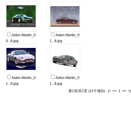
Aston Martin_0
Aston Martin_0
0...8.jpg
1...8.jpg
Aston Martin_0
Aston Martin_0
1...8.jpg
1...8.jpg
第1页/共1页 (12个项目) |< << 1 >> >|