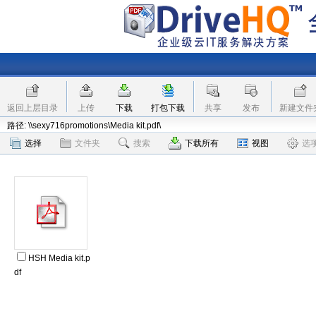
返回上层目录
上传
下载
打包下载
共享
发布
新建文件
路径: \\sexy716promotions\Media kit.pdf\
选择
文件夹
搜索
下载所有
视图
选
HSH Media kit.p
df