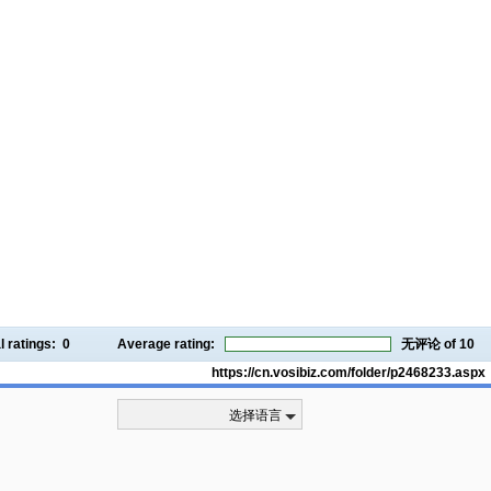
l ratings:
0
Average rating:
无评论
of 10
https://cn.vosibiz.com/folder/p2468233.aspx
选择语言