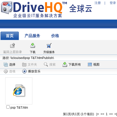
注册
|
登录
首页
产品服务
价格
返回上层目录
下载
升级服务
路径: \\clouised\psp T&T.htmPublish\
选择
文件夹
搜索
下载所有
视图
选项
播放音乐
psp T&T.htm
第1页/共1页 (1个项目) |< << 1 >> >|