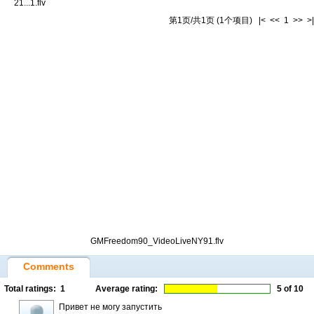
21...1.flv
第1页/共1页 (1个项目) |< << 1 >> >|
GMFreedom90_VideoLiveNY91.flv
Comments
Total ratings:
1
Average rating:
5
of 10
Привет не могу запустить