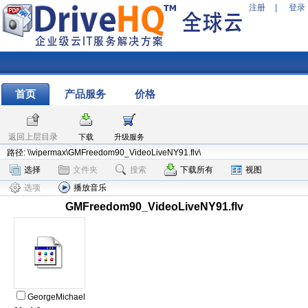
注册
|
登录
首页
产品服务
价格
返回上层目录
下载
升级服务
路径: \\vipermax\GMFreedom90_VideoLiveNY91.flv\
选择
文件夹
搜索
下载所有
视图
选项
播放音乐
GMFreedom90_VideoLiveNY91.flv
GeorgeMichael