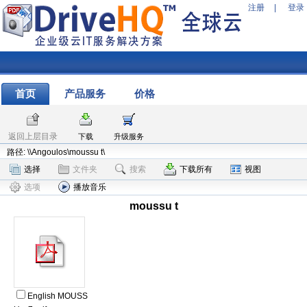
注册
|
登录
首页
产品服务
价格
返回上层目录
下载
升级服务
路径: \\Angoulos\moussu t\
选择
文件夹
搜索
下载所有
视图
选项
播放音乐
moussu t
English MOUSS