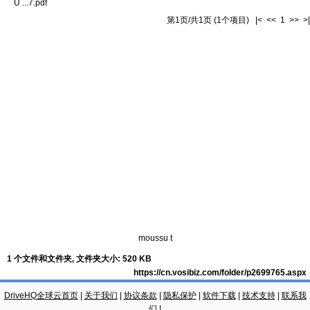
U ...7.pdf
第1页/共1页 (1个项目) |< << 1 >> >|
moussu t
1 个文件和文件夹, 文件夹大小: 520 KB
https://cn.vosibiz.com/folder/p2699765.aspx
DriveHQ全球云首页
|
关于我们
|
协议条款
|
隐私保护
|
软件下载
|
技术支持
|
联系我
们
|