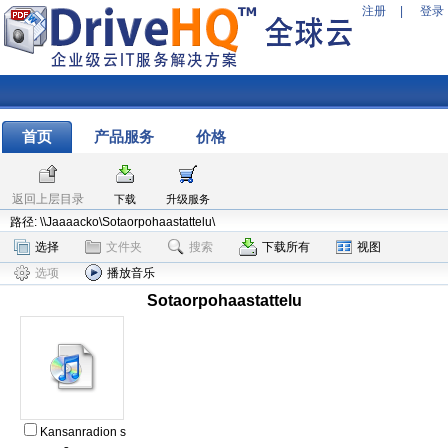
注册
|
登录
首页
产品服务
价格
返回上层目录
下载
升级服务
路径: \\Jaaaacko\Sotaorpohaastattelu\
选择
文件夹
搜索
下载所有
视图
选项
播放音乐
Sotaorpohaastattelu
Kansanradion s