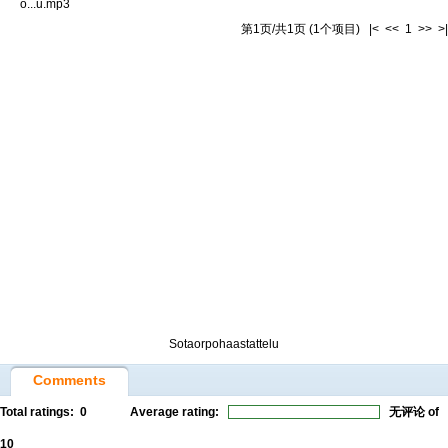
o...u.mp3
第1页/共1页 (1个项目) |< << 1 >> >|
Sotaorpohaastattelu
Comments
Total ratings:
0
Average rating:
无评论
of
10