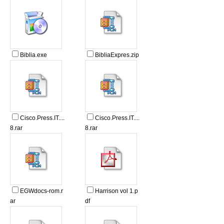
Biblia.exe
BibliaExpres.zip
Cisco.Press.IT....
Cisco.Press.IT....
8.rar
8.rar
EGWdocs-rom.r
Harrison vol 1.p
ar
df