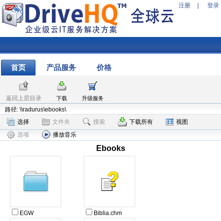
注册
|
登录
首页
产品服务
价格
返回上层目录
下载
升级服务
路径: \\radurus\ebooks\
选择
文件夹
搜索
下载所有
视图
选项
播放音乐
Ebooks
EGW
Biblia.chm