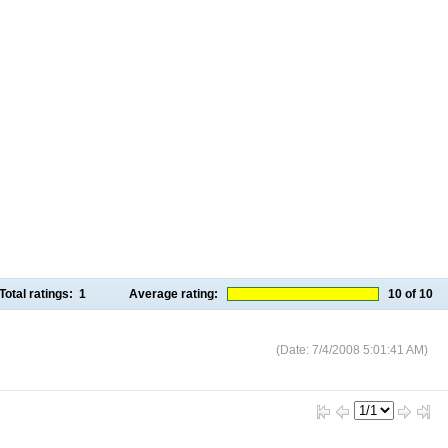
Total ratings:
1
Average rating:
10
of 10
(Date: 7/4/2008 5:01:41 AM)