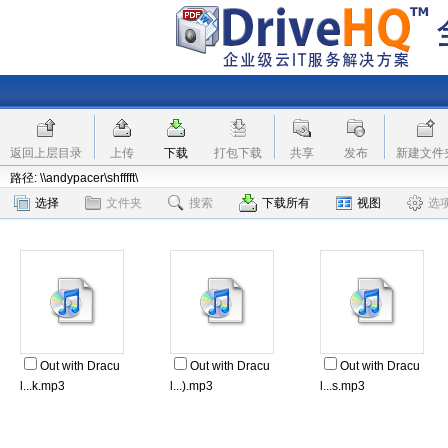
返回上层目录
上传
下载
打包下载
共享
发布
新建文件
路径: \\andypacer\shfffft\
选择
文件夹
搜索
下载所有
视图
选
Out with Dracu
Out with Dracu
Out with Dracu
l...k.mp3
l...).mp3
l...s.mp3