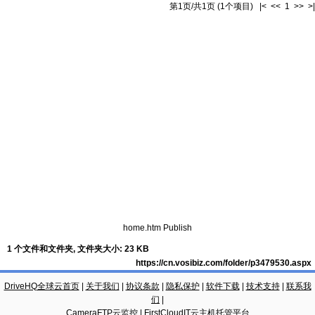
第1页/共1页 (1个项目) |< << 1 >> >|
home.htm Publish
1 个文件和文件夹, 文件夹大小: 23 KB
https://cn.vosibiz.com/folder/p3479530.aspx
DriveHQ全球云首页
|
关于我们
|
协议条款
|
隐私保护
|
软件下载
|
技术支持
|
联系我
们
|
CameraFTP云监控
|
FirstCloudIT云主机托管平台