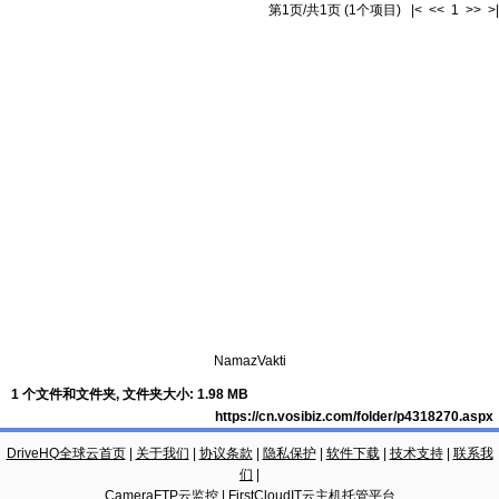
第1页/共1页 (1个项目) |< << 1 >> >|
NamazVakti
1 个文件和文件夹, 文件夹大小: 1.98 MB
https://cn.vosibiz.com/folder/p4318270.aspx
DriveHQ全球云首页
|
关于我们
|
协议条款
|
隐私保护
|
软件下载
|
技术支持
|
联系我
们
|
CameraFTP云监控
|
FirstCloudIT云主机托管平台