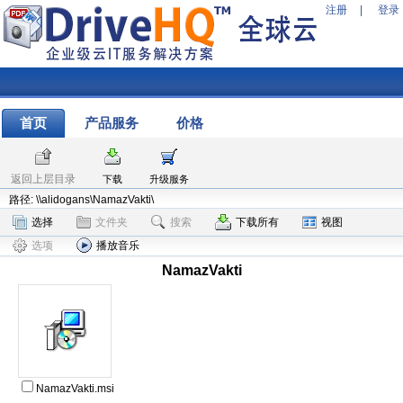
注册
|
登录
首页
产品服务
价格
返回上层目录
下载
升级服务
路径: \\alidogans\NamazVakti\
选择
文件夹
搜索
下载所有
视图
选项
播放音乐
NamazVakti
NamazVakti.msi