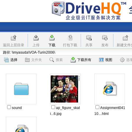
返回上层目录
上传
下载
打包下载
共享
发布
新建文件
路径: \\myasuda\VOA-Turin2006\
选择
文件夹
搜索
下载所有
视图
选
sound
ap_figure_skat
Assignment041
i...6.jpg
10....html