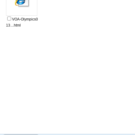
VOA-Olympics0
13....html