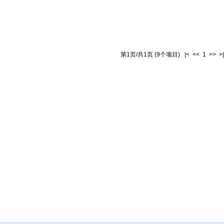
第1页/共1页 (9个项目) |< << 1 >> >|