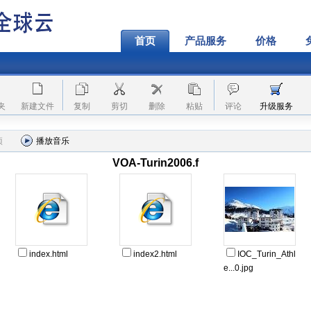
首页
产品服务
价格
夹
新建文件
复制
剪切
删除
粘贴
评论
升级服务
项
播放音乐
VOA-Turin2006.f
index.html
index2.html
IOC_Turin_Athl
e...0.jpg