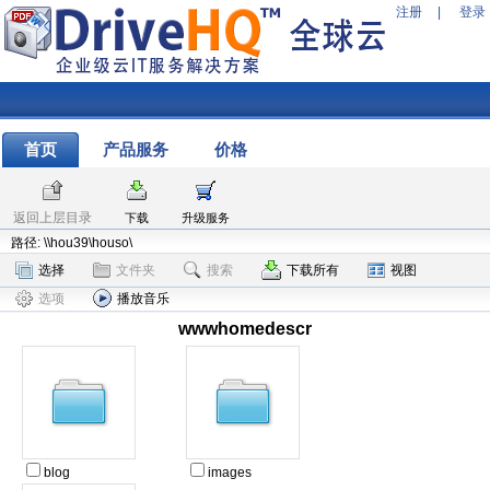
注册
|
登录
首页
产品服务
价格
返回上层目录
下载
升级服务
路径: \\hou39\houso\
选择
文件夹
搜索
下载所有
视图
选项
播放音乐
wwwhomedescr
blog
images