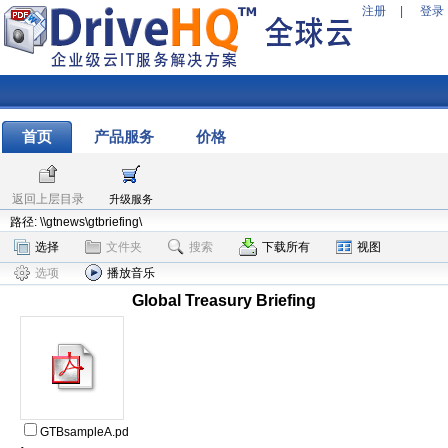
注册
|
登录
首页
产品服务
价格
返回上层目录
升级服务
路径: \\gtnews\gtbriefing\
选择
文件夹
搜索
下载所有
视图
选项
播放音乐
Global Treasury Briefing
GTBsampleA.pd