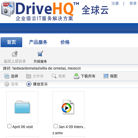
注册
|
登录
首页
产品服务
价格
返回上层目录
升级服务
路径: \\edwardornelas\villa de ornelas, mexico\
选择
文件夹
搜索
下载所有
视图
选项
播放音乐
April 06 visit
Jan 4 09 Interv...
z.wmv