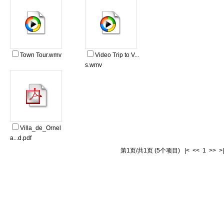
Town Tour.wmv
Video Trip to V...
s.wmv
Villa_de_Ornel
a...d.pdf
第1页/共1页 (5个项目) |< << 1 >> >|