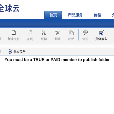
首页
产品服务
价格
夹
新建文件
复制
剪切
删除
粘贴
评论
升级服务
项
播放音乐
You must be a TRUE or PAID member to publish folder