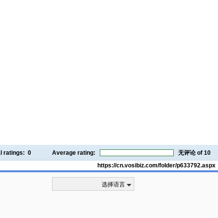
l ratings:
0
Average rating:
无评论
of 10
https://cn.vosibiz.com/folder/p633792.aspx
选择语言