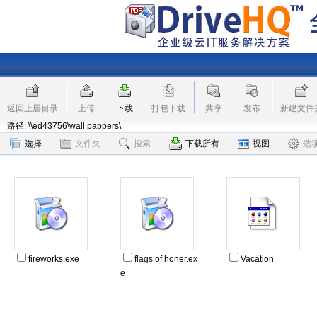
返回上层目录
上传
下载
打包下载
共享
发布
新建文件
路径: \\ed43756\wall pappers\
选择
文件夹
搜索
下载所有
视图
选
fireworks.exe
flags of honer.ex
Vacation
e