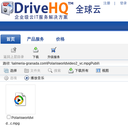
注册
|
登录
首页
产品服务
价格
返回上层目录
下载
升级服务
路径: \\almeria-granada.com\Polarisworldvideo2_vc.mpgPubli\
选择
文件夹
搜索
下载所有
视图
选项
播放音乐
Polarisworldvi
d...c.mpg