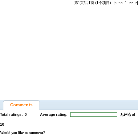
第1页/共1页 (1个项目) |< << 1 >> >|
Comments
Total ratings:
0
Average rating:
无评论
of
10
Would you like to comment?