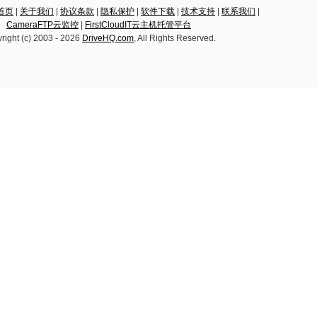
云首页
|
关于我们
|
协议条款
|
隐私保护
|
软件下载
|
技术支持
|
联系我们
|
CameraFTP云监控
|
FirstCloudIT云主机托管平台
right (c) 2003 -
2026
DriveHQ.com
, All Rights Reserved.