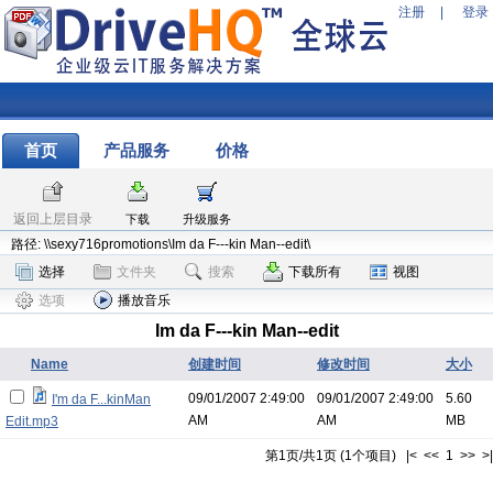
注册
|
登录
首页
产品服务
价格
返回上层目录
下载
升级服务
路径: \\sexy716promotions\Im da F---kin Man--edit\
选择
文件夹
搜索
下载所有
视图
选项
播放音乐
Im da F---kin Man--edit
Name
创建时间
修改时间
大小
09/01/2007 2:49:00
09/01/2007 2:49:00
5.60
I'm da F...kinMan
AM
AM
MB
Edit.mp3
第1页/共1页 (1个项目) |< << 1 >> >|