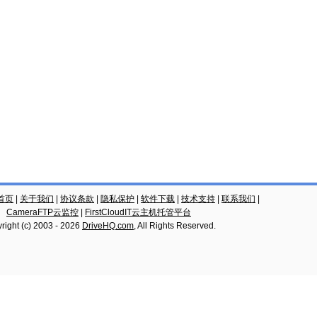
云首页
|
关于我们
|
协议条款
|
隐私保护
|
软件下载
|
技术支持
|
联系我们
|
CameraFTP云监控
|
FirstCloudIT云主机托管平台
right (c) 2003 -
2026
DriveHQ.com
, All Rights Reserved.