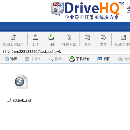
返回上层目录
上传
下载
打包下载
共享
发布
新建文件
路径: \\tmp3281232265\jackpot2.swf\
选择
文件夹
搜索
下载所有
视图
选
jackpot1.swf