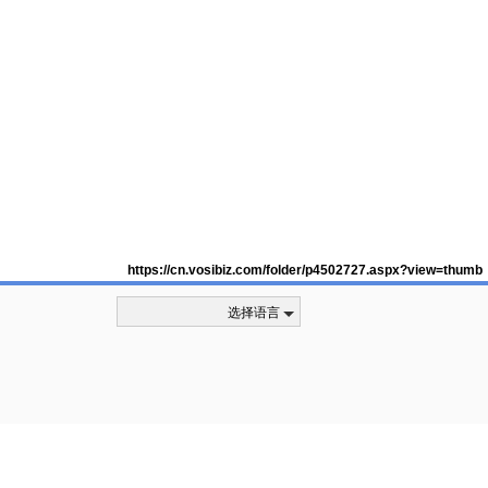
https://cn.vosibiz.com/folder/p4502727.aspx?view=thumb
选择语言