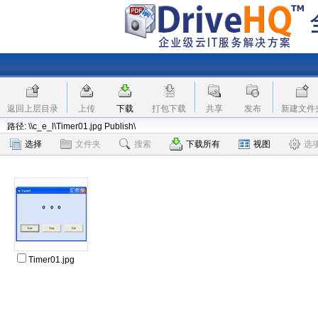
返回上层目录
上传
下载
打包下载
共享
发布
新建文件
路径: \\c_e_l\Timer01.jpg Publish\
选择
文件夹
搜索
下载所有
视图
选
Timer01.jpg