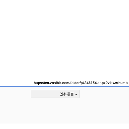
https://cn.vosibiz.com/folder/p4846154.aspx?view=thumb
选择语言